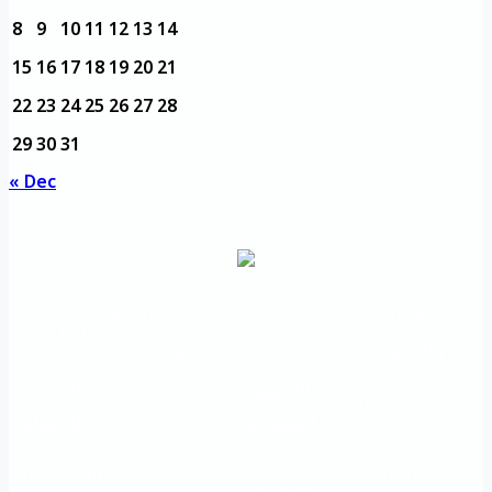
8
9
10
11
12
13
14
15
16
17
18
19
20
21
22
23
24
25
26
27
28
29
30
31
« Dec
مديرية التدريب
مواقع تعليمية
الرئيسية
والتأهيل
هامة
الأسئلة
الرؤية
شعار الجامعة
المتكررة
والرسالة
خريطة
اتصل بنا
الاستبيانات