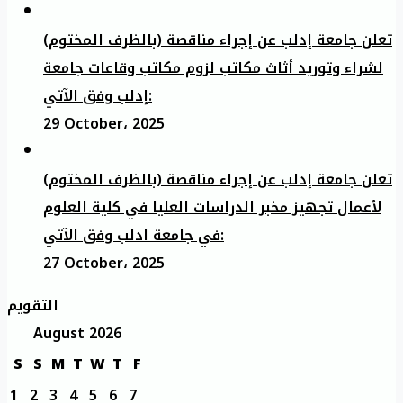
تعلن جامعة إدلب عن إجراء مناقصة (بالظرف المختوم)
لشراء وتوريد أثاث مكاتب لزوم مكاتب وقاعات جامعة
إدلب وفق الآتي:
29 October، 2025
تعلن جامعة إدلب عن إجراء مناقصة (بالظرف المختوم)
لأعمال تجهيز مخبر الدراسات العليا في كلية العلوم
في جامعة ادلب وفق الآتي:
27 October، 2025
التقويم
August 2026
S
S
M
T
W
T
F
1
2
3
4
5
6
7