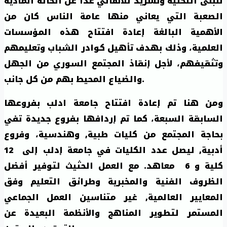
للبنى التحتية وتشريد للأهالي عدا عن الحالة المادية
الصعبة التي يعاني منها عامة الناس كان من
الأهمية البالغة إعادة افتتاح هذه المؤسسات
العلمية، وذلك بهدف تأهيل كوادر الشباب وتعليمهم
وتثقيفهم، لأجل إنقاذ المجتمع السوري من الجهل
والضياع المحيط بهم من كل جانب.
ومن هنا تم إعادة افتتاح جامعة ادلب بفروعها
السابقة السبعة، كما تم إردافها بفروع جديدة تفي
بحاجة المجتمع من كليات طبية, وهندسية، وفروع
أدبية,
ليصل عدد الكليات في جامعة إدلب إلى
12
كلية و
6
معاهد. مع العمل الحثيث لتوفير أفضل
الظروف الفنية والمخبرية وطرائق التعليم وفق
المعايير العالمية, غير متناسين العمل الجماعي
المستمر لتطوير المناهج والأنظمة البعيدة عن