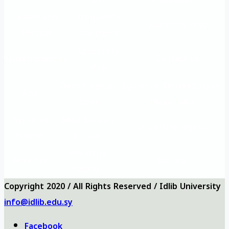
Vision and
Frequently
University logo
Mission
questions
University
Questionnaires
Contact us
map
Önemli eğitim
Eğitim ve Rehabilitasyon
Ana
siteleri
Müdürlüğü
Vizyon ve
Sıkça Sorulan
Üniversite logosu
misyon
Sorular
Üniversite
Anketler
bizi ara
haritası
Copyright 2020 / All Rights Reserved / Idlib University
info@idlib.edu.sy
Facebook