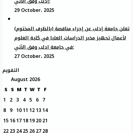
إدلب وفق الآتي:
29 October، 2025
تعلن جامعة إدلب عن إجراء مناقصة (بالظرف المختوم)
لأعمال تجهيز مخبر الدراسات العليا في كلية العلوم
في جامعة ادلب وفق الآتي:
27 October، 2025
التقويم
August 2026
S
S
M
T
W
T
F
1
2
3
4
5
6
7
8
9
10
11
12
13
14
15
16
17
18
19
20
21
22
23
24
25
26
27
28