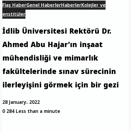
Flaş Haber
Genel Haberler
Haberler
Kolejler ve
enstitüler
İdlib Üniversitesi Rektörü Dr.
Ahmed Abu Hajar’ın inşaat
mühendisliği ve mimarlık
fakültelerinde sınav sürecinin
ilerleyişini görmek için bir gezi
28 January، 2022
0
284
Less than a minute