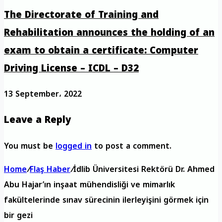
The Directorate of Training and
Rehabilitation announces the holding of an
exam to obtain a certificate: Computer
Driving License – ICDL – D32
13 September، 2022
Leave a Reply
You must be
logged in
to post a comment.
Home
/
Flaş Haber
/
İdlib Üniversitesi Rektörü Dr. Ahmed
Abu Hajar’ın inşaat mühendisliği ve mimarlık
fakültelerinde sınav sürecinin ilerleyişini görmek için
bir gezi