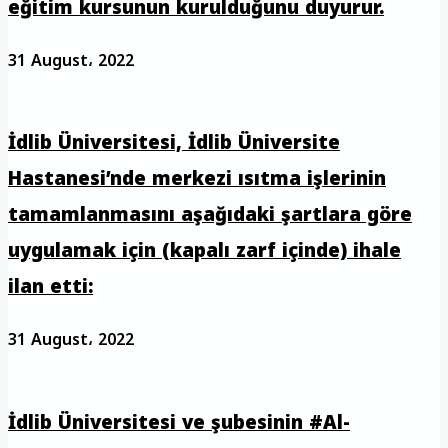
eğitim kursunun kurulduğunu duyurur.
31 August، 2022
İdlib Üniversitesi, İdlib Üniversite
Hastanesi’nde merkezi ısıtma işlerinin
tamamlanmasını aşağıdaki şartlara göre
uygulamak için (kapalı zarf içinde) ihale
ilan etti:
31 August، 2022
İdlib Üniversitesi ve şubesinin #Al-