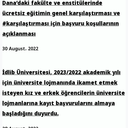
Dana’daki fakülte ve enstitülerinde
ücretsiz eğitimin genel karşılaştırması ve
#karşılaştırması için başvuru koşullarının
açıklanması
30 August، 2022
İdlib Üniversitesi, 2023/2022 akademik yılı
için üniversite lojmanında ikamet etmek
isteyen kız ve erkek öğrencilerin üniversite
lojmanlarına kayıt başvurularını almaya
başladığını duyurdu.