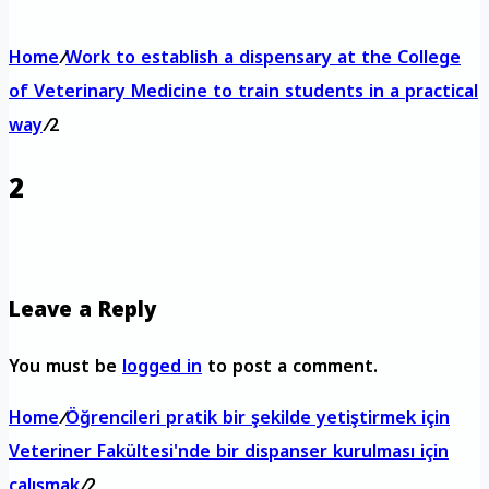
Home
/
Work to establish a dispensary at the College
of Veterinary Medicine to train students in a practical
way
/
2
2
Leave a Reply
You must be
logged in
to post a comment.
Home
/
Öğrencileri pratik bir şekilde yetiştirmek için
Veteriner Fakültesi'nde bir dispanser kurulması için
çalışmak
/
2