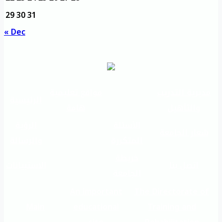
29
30
31
« Dec
مديرية التدريب
مواقع تعليمية
الرئيسية
والتأهيل
هامة
الأسئلة
الرؤية
شعار الجامعة
المتكررة
والرسالة
خريطة
اتصل بنا
الاستبيانات
الجامعة
An important
The Directorate of
Main
educational
Training and