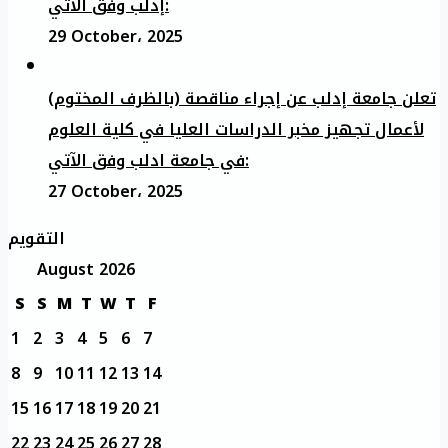
إدلب وفق الآتي:
29 October، 2025
تعلن جامعة إدلب عن إجراء مناقصة (بالظرف المختوم)
لأعمال تجهيز مخبر الدراسات العليا في كلية العلوم
في جامعة ادلب وفق الآتي:
27 October، 2025
التقويم
August 2026
S
S
M
T
W
T
F
1
2
3
4
5
6
7
8
9
10
11
12
13
14
15
16
17
18
19
20
21
22
23
24
25
26
27
28