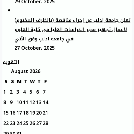
29 October، 2025
تعلن جامعة إدلب عن إجراء مناقصة (بالظرف المختوم)
لأعمال تجهيز مخبر الدراسات العليا في كلية العلوم
في جامعة ادلب وفق الآتي:
27 October، 2025
التقويم
August 2026
S
S
M
T
W
T
F
1
2
3
4
5
6
7
8
9
10
11
12
13
14
15
16
17
18
19
20
21
22
23
24
25
26
27
28
29
30
31