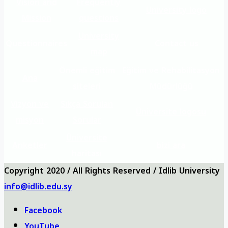
Vision and
Frequently
University logo
Mission
questions
University
Questionnaires
Contact us
map
Önemli eğitim
Eğitim ve Rehabilitasyon
Ana
siteleri
Müdürlüğü
Vizyon ve
Sıkça Sorulan
Üniversite logosu
misyon
Sorular
Üniversite
Anketler
bizi ara
haritası
Copyright 2020 / All Rights Reserved / Idlib University
info@idlib.edu.sy
Facebook
YouTube