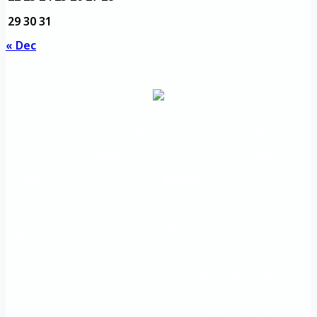
29
30
31
« Dec
مديرية التدريب
مواقع تعليمية
الرئيسية
والتأهيل
هامة
الأسئلة
الرؤية
شعار الجامعة
المتكررة
والرسالة
خريطة
اتصل بنا
الاستبيانات
الجامعة
An important
The Directorate of
Main
educational
Training and