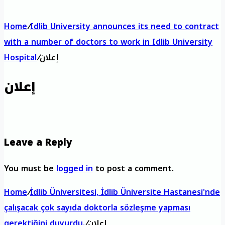
Home
/
Idlib University announces its need to contract
with a number of doctors to work in Idlib University
إعلان
/
Hospital
إعلان
Leave a Reply
You must be
logged in
to post a comment.
Home
/
İdlib Üniversitesi, İdlib Üniversite Hastanesi'nde
çalışacak çok sayıda doktorla sözleşme yapması
إعلان
/
gerektiğini duyurdu.