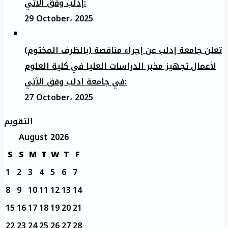
إدلب وفق الآتي:
29 October، 2025
تعلن جامعة إدلب عن إجراء مناقصة (بالظرف المختوم)
لأعمال تجهيز مخبر الدراسات العليا في كلية العلوم
في جامعة ادلب وفق الآتي:
27 October، 2025
التقويم
August 2026
S
S
M
T
W
T
F
1
2
3
4
5
6
7
8
9
10
11
12
13
14
15
16
17
18
19
20
21
22
23
24
25
26
27
28