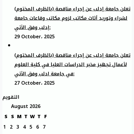
تعلن جامعة إدلب عن إجراء مناقصة (بالظرف المختوم)
لشراء وتوريد أثاث مكاتب لزوم مكاتب وقاعات جامعة
إدلب وفق الآتي:
29 October، 2025
تعلن جامعة إدلب عن إجراء مناقصة (بالظرف المختوم)
لأعمال تجهيز مخبر الدراسات العليا في كلية العلوم
في جامعة ادلب وفق الآتي:
27 October، 2025
التقويم
August 2026
S
S
M
T
W
T
F
1
2
3
4
5
6
7