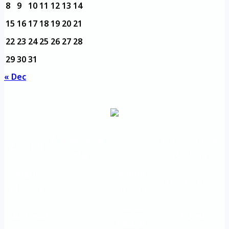
8
9
10
11
12
13
14
15
16
17
18
19
20
21
22
23
24
25
26
27
28
29
30
31
« Dec
مديرية التدريب
مواقع تعليمية
الرئيسية
والتأهيل
هامة
الأسئلة
الرؤية
شعار الجامعة
المتكررة
والرسالة
خريطة
اتصل بنا
الاستبيانات
الجامعة