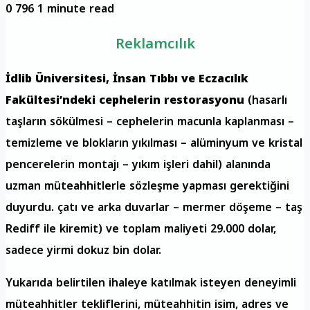
0
796
1 minute read
Reklamcılık
İdlib Üniversitesi, İnsan Tıbbı ve Eczacılık
Fakültesi’ndeki cephelerin restorasyonu
(hasarlı
taşların sökülmesi – cephelerin macunla kaplanması –
temizleme ve blokların yıkılması – alüminyum ve kristal
pencerelerin montajı – yıkım işleri dahil) alanında
uzman müteahhitlerle sözleşme yapması gerektiğini
duyurdu. çatı ve arka duvarlar – mermer döşeme – taş
Rediff ile kiremit) ve toplam maliyeti 29.000 dolar,
sadece yirmi dokuz bin dolar.
Yukarıda belirtilen ihaleye katılmak isteyen deneyimli
müteahhitler tekliflerini, müteahhitin isim, adres ve