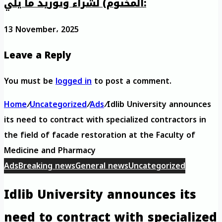
المختوم) لشراء وتوريد ما يلي:
13 November، 2025
Leave a Reply
You must be
logged in
to post a comment.
Home
/
Uncategorized
/
Ads
/
Idlib University announces
its need to contract with specialized contractors in
the field of facade restoration at the Faculty of
Medicine and Pharmacy
Ads
Breaking news
General news
Uncategorized
Idlib University announces its
need to contract with specialized