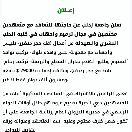
إعــلان
تعلن جامعة إدلب عن حاجتها للتعاقد مع متعهدين
مختصين في مجال ترميم واجهات في كلية الطب
البشري والصيدلة
من أعمال (فك حجر متضرر- تلبيس
واجهات مع معجونة- جلي وهدم بلوك- تركيب نوافذ
ألمنيوم وبللور- لهدم جدران السطح والزريقة- تركيب رخام-
بلاط مع حجر رديف)، وبكلفة إجمالية 29000 $ تسعة
وعشرون ألف دولار فقط لا غير.
فعلى الراغبين بالاشتراك في المناقصة المذكورة أعلاه من
المتعهدين ذوي الخبرة تقديم عروضهم خلال أوقات الدوام
الرسمي في مديرية الديوان العام برئاسة الجامعة، على أن
تكون ضمن ظرف مختوم وعليه اسم المتعهد وعنوانه ورقم
هاتف للتواصل.