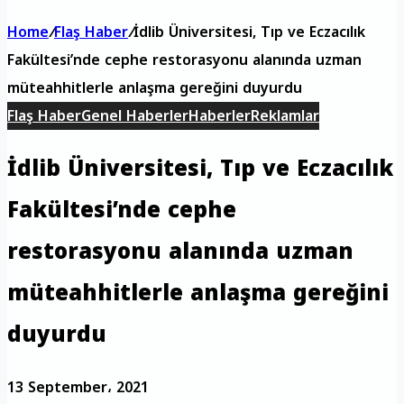
Home
/
Flaş Haber
/
İdlib Üniversitesi, Tıp ve Eczacılık
Fakültesi’nde cephe restorasyonu alanında uzman
müteahhitlerle anlaşma gereğini duyurdu
Flaş Haber
Genel Haberler
Haberler
Reklamlar
İdlib Üniversitesi, Tıp ve Eczacılık
Fakültesi’nde cephe
restorasyonu alanında uzman
müteahhitlerle anlaşma gereğini
duyurdu
13 September، 2021