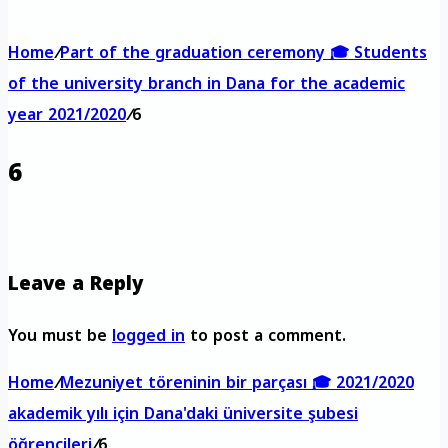
Home
/
Part of the graduation ceremony 🎓 Students
of the university branch in Dana for the academic
year 2021/2020
/
6
6
Leave a Reply
You must be
logged in
to post a comment.
Home
/
Mezuniyet töreninin bir parçası 🎓 2021/2020
akademik yılı için Dana'daki üniversite şubesi
öğrencileri
/
6