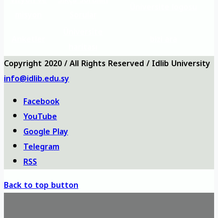
Üniversite logosu
misyon
Sorular
Üniversite
Anketler
bizi ara
haritası
Copyright 2020 / All Rights Reserved / Idlib University
info@idlib.edu.sy
Facebook
YouTube
Google Play
Telegram
RSS
Back to top button