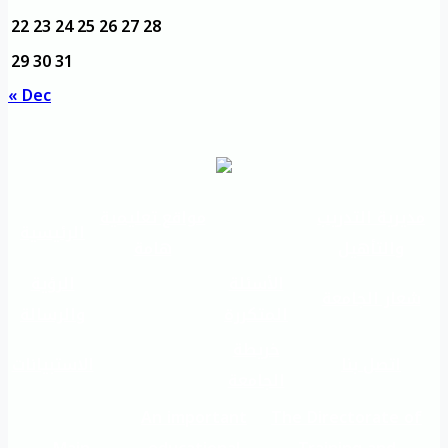
22
23
24
25
26
27
28
29
30
31
« Dec
مديرية التدريب
مواقع تعليمية
الرئيسية
والتأهيل
هامة
الأسئلة
الرؤية
شعار الجامعة
المتكررة
والرسالة
خريطة
اتصل بنا
الاستبيانات
الجامعة
An important
The Directorate of