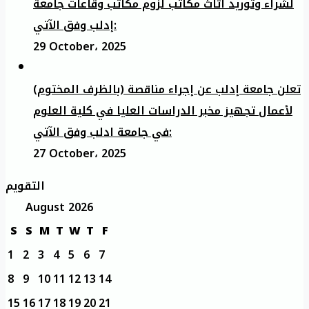
لشراء وتوريد أثاث مكاتب لزوم مكاتب وقاعات جامعة
إدلب وفق الآتي:
29 October، 2025
تعلن جامعة إدلب عن إجراء مناقصة (بالظرف المختوم)
لأعمال تجهيز مخبر الدراسات العليا في كلية العلوم
في جامعة ادلب وفق الآتي:
27 October، 2025
التقويم
August 2026
S
S
M
T
W
T
F
1
2
3
4
5
6
7
8
9
10
11
12
13
14
15
16
17
18
19
20
21