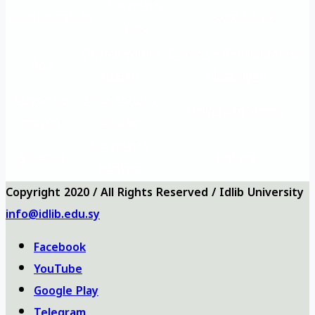
University
Questionnaires
Contact us
map
Önemli eğitim
Eğitim ve Rehabilitasyon
Ana
siteleri
Müdürlüğü
Vizyon ve
Sıkça Sorulan
Üniversite logosu
misyon
Sorular
Üniversite
Anketler
bizi ara
haritası
Copyright 2020 / All Rights Reserved / Idlib University
info@idlib.edu.sy
Facebook
YouTube
Google Play
Telegram