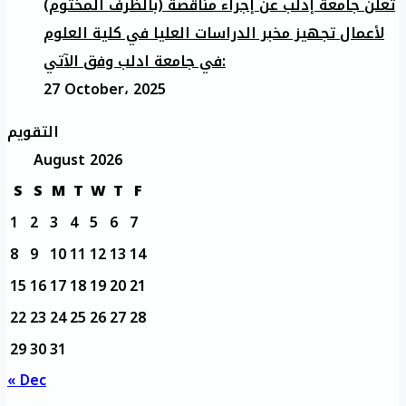
تعلن جامعة إدلب عن إجراء مناقصة (بالظرف المختوم)
لأعمال تجهيز مخبر الدراسات العليا في كلية العلوم
في جامعة ادلب وفق الآتي:
27 October، 2025
التقويم
August 2026
S
S
M
T
W
T
F
1
2
3
4
5
6
7
8
9
10
11
12
13
14
15
16
17
18
19
20
21
22
23
24
25
26
27
28
29
30
31
« Dec