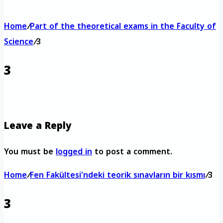
Home
/
Part of the theoretical exams in the Faculty of
Science
/
3
3
Leave a Reply
You must be
logged in
to post a comment.
Home
/
Fen Fakültesi'ndeki teorik sınavların bir kısmı
/
3
3