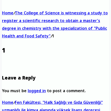
Home
/
The College of Science is witnessing a study to
register a scientific research to obtain a master's
degree in chemistry with the specialization of "Public
Health and Food Safety"
/
1
1
Leave a Reply
You must be
logged in
to post a comment.
Home
/
Fen Fakültesi, "Halk Sağlığı ve Gıda Güvenliği"
uzmanlığı ile kimya alanında yüksek lisans derecesi