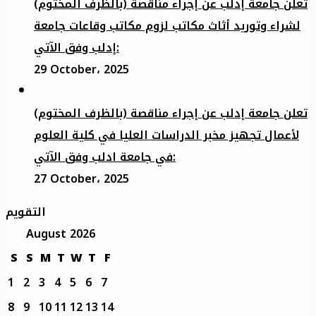
تعلن جامعة إدلب عن إجراء مناقصة (بالظرف المختوم)
لشراء وتوريد أثاث مكاتب لزوم مكاتب وقاعات جامعة
إدلب وفق الآتي:
29 October، 2025
تعلن جامعة إدلب عن إجراء مناقصة (بالظرف المختوم)
لأعمال تجهيز مخبر الدراسات العليا في كلية العلوم
في جامعة ادلب وفق الآتي:
27 October، 2025
التقويم
August 2026
S
S
M
T
W
T
F
1
2
3
4
5
6
7
8
9
10
11
12
13
14