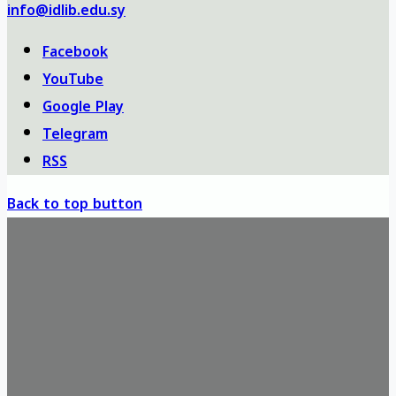
info@idlib.edu.sy
Facebook
YouTube
Google Play
Telegram
RSS
Back to top button