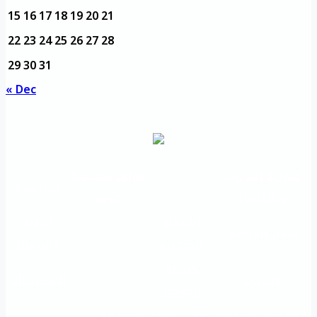
15
16
17
18
19
20
21
22
23
24
25
26
27
28
29
30
31
« Dec
مديرية التدريب
مواقع تعليمية
الرئيسية
والتأهيل
هامة
الأسئلة
الرؤية
شعار الجامعة
المتكررة
والرسالة
خريطة
اتصل بنا
الاستبيانات
الجامعة