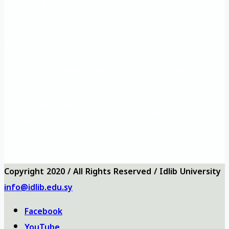
Vision and
Frequently
University logo
Mission
questions
University
Questionnaires
Contact us
map
Önemli eğitim
Eğitim ve Rehabilitasyon
Ana
siteleri
Müdürlüğü
Vizyon ve
Sıkça Sorulan
Üniversite logosu
misyon
Sorular
Üniversite
Anketler
bizi ara
haritası
Copyright 2020 / All Rights Reserved / Idlib University
info@idlib.edu.sy
Facebook
YouTube