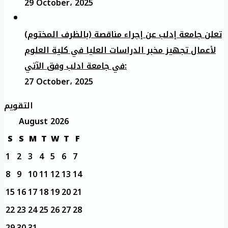
29 October، 2025
تعلن جامعة إدلب عن إجراء مناقصة (بالظرف المختوم)
لأعمال تجهيز مخبر الدراسات العليا في كلية العلوم
في جامعة ادلب وفق الآتي:
27 October، 2025
التقويم
August 2026
S
S
M
T
W
T
F
1
2
3
4
5
6
7
8
9
10
11
12
13
14
15
16
17
18
19
20
21
22
23
24
25
26
27
28
29
30
31