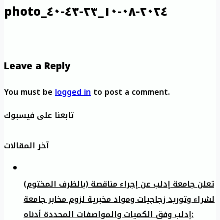
photo_٢٠٢٤-٠٨-١٠_٢٣-٤٣-٤٠
Leave a Reply
You must be
logged in
to post a comment.
تابعنا على فيسبوك
آخر المقالات
تعلن جامعة إدلب عن إجراء مناقصة (بالظرف المختوم)
لشراء وتوريد زجاجيات ومواد مخبرية لزوم مخابر جامعة
إدلب وفق الكميات والمواصفات المحددة أدناه: