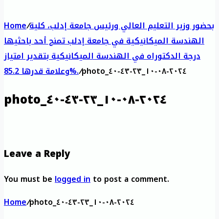
بحضور وزير التعليم العالي ورئيس جامعة إدلب، كلية
/
Home
الهندسة الميكانيكية في جامعة إدلب تمنح أحد باحثيها
درجة الدكتوراه في الهندسة الميكانيكية بتقدير امتياز
photo_٢٠٢٤-٠٨-١٠_٢٣-٤٣-٤٠
/
وعلامة قدرها 85.2%.
photo_٢٠٢٤-٠٨-١٠_٢٣-٤٣-٤٠
Leave a Reply
You must be
logged in
to post a comment.
Home
/
photo_٢٠٢٤-٠٨-١٠_٢٣-٤٣-٤٠