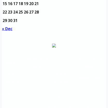
15
16
17
18
19
20
21
22
23
24
25
26
27
28
29
30
31
« Dec
مديرية التدريب
مواقع تعليمية
الرئيسية
والتأهيل
هامة
الأسئلة
الرؤية
شعار الجامعة
المتكررة
والرسالة
خريطة
اتصل بنا
الاستبيانات
الجامعة
An important
The Directorate of