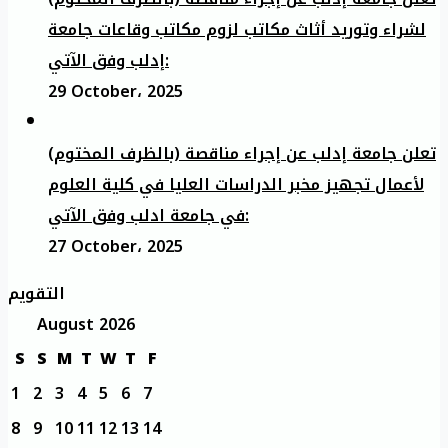
لشراء وتوريد أثاث مكاتب لزوم مكاتب وقاعات جامعة
إدلب وفق الآتي:
29 October، 2025
تعلن جامعة إدلب عن إجراء مناقصة (بالظرف المختوم)
لأعمال تجهيز مخبر الدراسات العليا في كلية العلوم
في جامعة ادلب وفق الآتي:
27 October، 2025
التقويم
August 2026
S
S
M
T
W
T
F
1
2
3
4
5
6
7
8
9
10
11
12
13
14