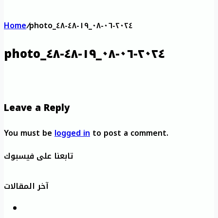
Home
/
photo_٢٠٢٤-٠٦-٠٨_١٩-٤٨-٤٨
photo_٢٠٢٤-٠٦-٠٨_١٩-٤٨-٤٨
Leave a Reply
You must be
logged in
to post a comment.
تابعنا على فيسبوك
آخر المقالات