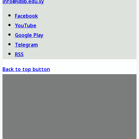
info@idlib.edu.sy
Facebook
YouTube
Google Play
Telegram
RSS
Back to top button