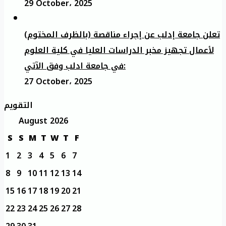
29 October، 2025
تعلن جامعة إدلب عن إجراء مناقصة (بالظرف المختوم)
لأعمال تجهيز مخبر الدراسات العليا في كلية العلوم
في جامعة ادلب وفق الآتي:
27 October، 2025
التقويم
August 2026
S
S
M
T
W
T
F
1
2
3
4
5
6
7
8
9
10
11
12
13
14
15
16
17
18
19
20
21
22
23
24
25
26
27
28