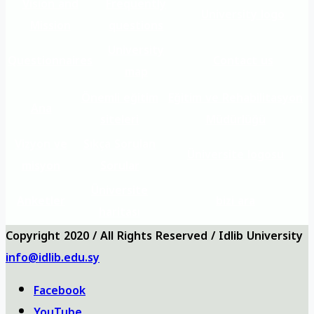
Vision and
Frequently
University logo
Mission
questions
University
Questionnaires
Contact us
map
Önemli eğitim
Eğitim ve Rehabilitasyon
Ana
siteleri
Müdürlüğü
Vizyon ve
Sıkça Sorulan
Üniversite logosu
misyon
Sorular
Üniversite
Anketler
bizi ara
haritası
Copyright 2020 / All Rights Reserved / Idlib University
info@idlib.edu.sy
Facebook
YouTube