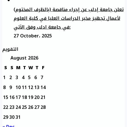
تعلن جامعة إدلب عن إجراء مناقصة (بالظرف المختوم)
لأعمال تجهيز مخبر الدراسات العليا في كلية العلوم
في جامعة ادلب وفق الآتي:
27 October، 2025
التقويم
August 2026
S
S
M
T
W
T
F
1
2
3
4
5
6
7
8
9
10
11
12
13
14
15
16
17
18
19
20
21
22
23
24
25
26
27
28
29
30
31
« Dec