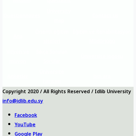
Mission
questions
University
Questionnaires
Contact us
map
Önemli eğitim
Eğitim ve Rehabilitasyon
Ana
siteleri
Müdürlüğü
Vizyon ve
Sıkça Sorulan
Üniversite logosu
misyon
Sorular
Üniversite
Anketler
bizi ara
haritası
Copyright 2020 / All Rights Reserved / Idlib University
info@idlib.edu.sy
Facebook
YouTube
Google Play