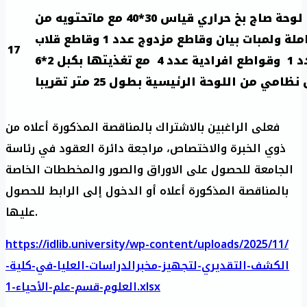
تقديم لوحة صاج بخ حراري قياس 30*40 مع ماتحتويه من
شاشة شاملة ولمبات بيان وقاطع مزدوج عدد 1 وقاطع قلاب
17
سكة عدد 1 وقواطع افرادية عدد 4 مع تغذيتها بكبل 2*6
امي من اللوحة الرئيسية بطول 25 متر تقريبا
فعلى الراغبين بالاشتراك بالمناقصة المذكورة أعلاه من
ذوي الخبرة والاختصاص، مراجعة دائرة العقود في رئاسة
الجامعة للحصول على الاوراق والصور والمخططات الخاصة
بالمناقصة المذكورة أعلاه أو الدخول إلى الرابط للحصول
عليها.
https://idlib.university/wp-content/uploads/2025/11/
الكشف-التقديري-لتجهيز-مخبرالدراسات-العليا-في-كلية-
العلوم-قسم-علم-الأحياء-1.xlsx