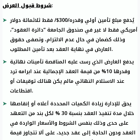
:
شروط قبول العرض
يُدفع مبلغ تأمين أولي وقدره/300$/ فقط ثلاثمائة دولار
أمريكي فقط لا غير في صندوق الجامعة “دائرة العقود”،
وذلك كضمان في حال عدم الالتزام، وتصفى حقوق
العارض في نهاية العقد بعد تأمين المطلوب.
يدفع العارض الذي رست عليه المناقصة تأمينات نهائية
وقدرها 10% من قيمة العقد الإجمالية عند ابرامه ترد
عند الاستلام النهائي مالم يكن هنالك توقيفات أو
اقتطاعات.
يحق للإدارة زيادة الكميات المحددة أعلاه أو إنقاصها
خلال مدة تنفيذ العقد بنسبة 30 % لكل بند من التعهد
على حدى وذلك بنفس الشروط والأسعار الواردة في
العقد ودون الحاجة إلى عقد جديد، على ألا تتجاوز قيمة