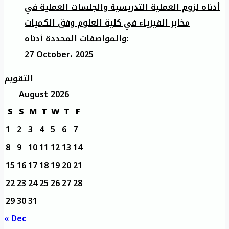
أدناه لزوم العملية التدريسية والجلسات العملية في
مخابر الفيزياء في كلية العلوم وفق الكميات
والمواصفات المحددة أدناه:
27 October، 2025
التقويم
August 2026
S
S
M
T
W
T
F
1
2
3
4
5
6
7
8
9
10
11
12
13
14
15
16
17
18
19
20
21
22
23
24
25
26
27
28
29
30
31
« Dec