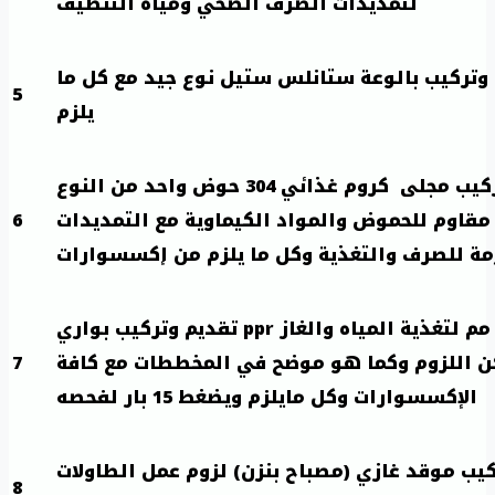
لتمديدات الصرف الصحي ومياه التنظيف
وتركيب بالوعة ستانلس ستيل نوع جيد مع كل ما
5
يلزم
تقديم وتركيب مجلى كروم غذائي 304 حوض واحد من النوع
 مقاوم للحموض والمواد الكيماوية مع التمديدات
6
زمة للصرف والتغذية وكل ما يلزم من إكسسوارات
قطر 25 مم لتغذية المياه والغاز
ppr
تقديم وتركيب بواري
ن اللزوم وكما هو موضح في المخططات مع كافة
7
الإكسسوارات وكل مايلزم ويضغط 15 بار لفحصه
كيب موقد غازي (مصباح بنزن) لزوم عمل الطاولات
8