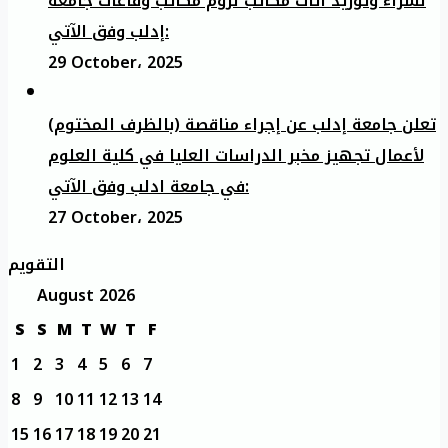
لشراء وتوريد أثاث مكاتب لزوم مكاتب وقاعات جامعة
إدلب وفق الآتي:
29 October، 2025
تعلن جامعة إدلب عن إجراء مناقصة (بالظرف المختوم)
لأعمال تجهيز مخبر الدراسات العليا في كلية العلوم
في جامعة ادلب وفق الآتي:
27 October، 2025
التقويم
August 2026
S
S
M
T
W
T
F
1
2
3
4
5
6
7
8
9
10
11
12
13
14
15
16
17
18
19
20
21