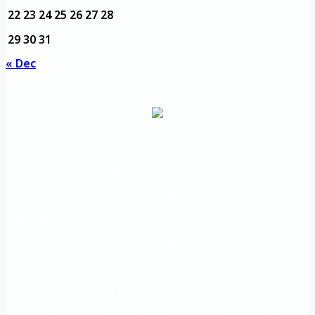
22
23
24
25
26
27
28
29
30
31
« Dec
مديرية التدريب
مواقع تعليمية
الرئيسية
والتأهيل
هامة
الأسئلة
الرؤية
شعار الجامعة
المتكررة
والرسالة
خريطة
اتصل بنا
الاستبيانات
الجامعة
An important
The Directorate of
Main
educational
Training and