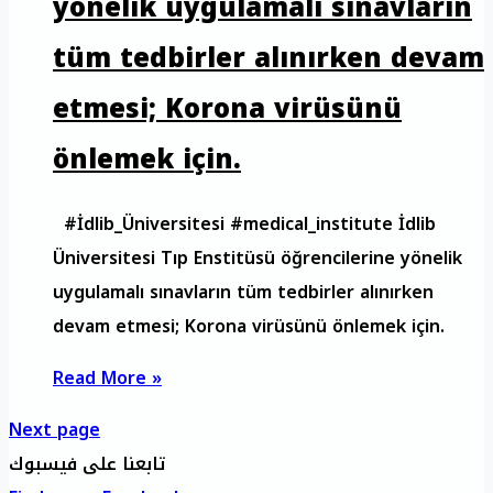
yönelik uygulamalı sınavların
tüm tedbirler alınırken devam
etmesi; Korona virüsünü
önlemek için.
#İdlib_Üniversitesi #medical_institute İdlib
Üniversitesi Tıp Enstitüsü öğrencilerine yönelik
uygulamalı sınavların tüm tedbirler alınırken
devam etmesi; Korona virüsünü önlemek için.
Read More »
Next page
تابعنا على فيسبوك