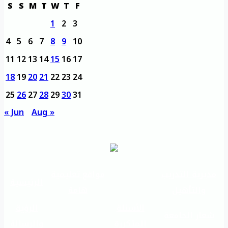
S
S
M
T
W
T
F
1
2
3
4
5
6
7
8
9
10
11
12
13
14
15
16
17
18
19
20
21
22
23
24
25
26
27
28
29
30
31
« Jun
Aug »
مديرية التدريب
مواقع تعليمية
الرئيسية
والتأهيل
هامة
الأسئلة
الرؤية
شعار الجامعة
المتكررة
والرسالة