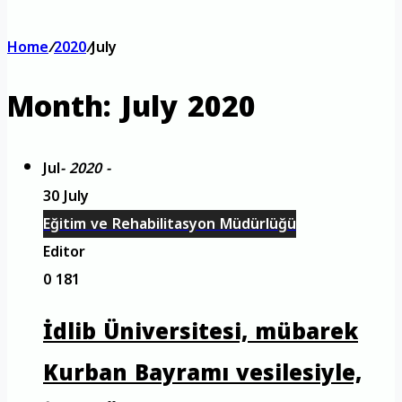
Home
/
2020
/
July
Month:
July 2020
Jul
- 2020 -
30 July
Eğitim ve Rehabilitasyon Müdürlüğü
Editor
0
181
İdlib Üniversitesi, mübarek
Kurban Bayramı vesilesiyle,