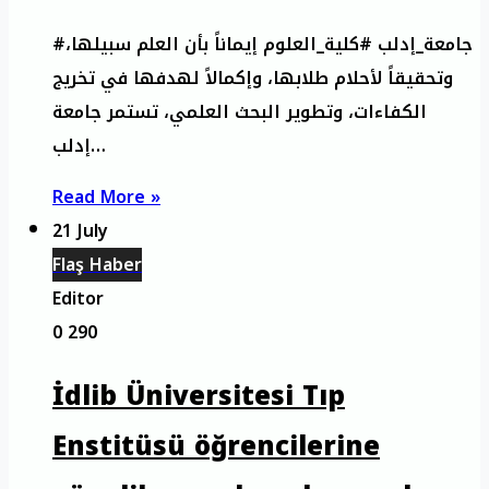
#جامعة_إدلب #كلية_العلوم إيماناً بأن العلم سبيلها،
وتحقيقاً لأحلام طلابها، وإكمالاً لهدفها في تخريج
الكفاءات، وتطوير البحث العلمي، تستمر جامعة
إدلب…
Read More »
21 July
Flaş Haber
Editor
0
290
İdlib Üniversitesi Tıp
Enstitüsü öğrencilerine