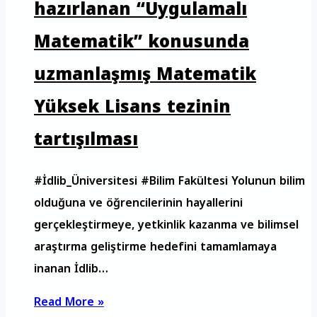
hazırlanan “Uygulamalı
Matematik” konusunda
uzmanlaşmış Matematik
Yüksek Lisans tezinin
tartışılması
#İdlib_Üniversitesi #Bilim Fakültesi Yolunun bilim
olduğuna ve öğrencilerinin hayallerini
gerçekleştirmeye, yetkinlik kazanma ve bilimsel
araştırma geliştirme hedefini tamamlamaya
inanan İdlib…
Read More »