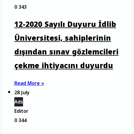
0
343
12-2020 Sayılı Duyuru İdlib
Üniversitesi, sahiplerinin
dışından sınav gözlemcileri
çekme ihtiyacını duyurdu
Read More »
28 July
Ads
Editor
0
344