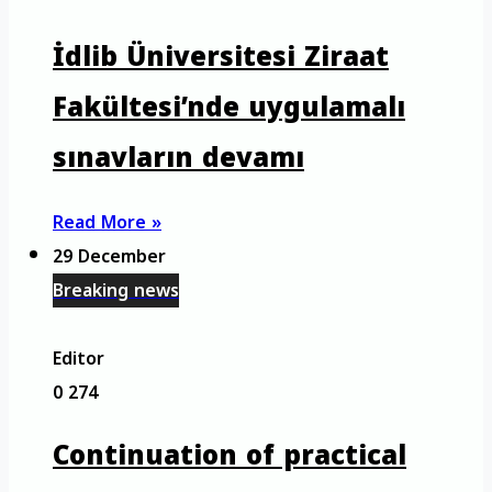
İdlib Üniversitesi Ziraat
Fakültesi’nde uygulamalı
sınavların devamı
Read More »
29 December
Breaking news
Editor
0
274
Continuation of practical