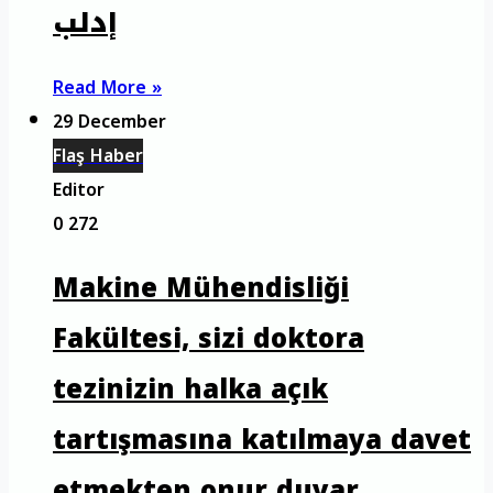
إدلب
Read More »
29 December
Flaş Haber
Editor
0
272
Makine Mühendisliği
Fakültesi, sizi doktora
tezinizin halka açık
tartışmasına katılmaya davet
etmekten onur duyar.