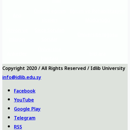
map
Önemli eğitim
Eğitim ve Rehabilitasyon
Ana
siteleri
Müdürlüğü
Vizyon ve
Sıkça Sorulan
Üniversite logosu
misyon
Sorular
Üniversite
Anketler
bizi ara
haritası
Copyright 2020 / All Rights Reserved / Idlib University
info@idlib.edu.sy
Facebook
YouTube
Google Play
Telegram
RSS