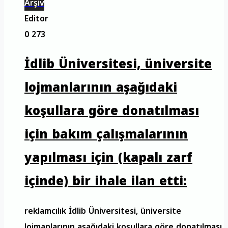
Arşiv
Editor
0
273
İdlib Üniversitesi, üniversite
lojmanlarının aşağıdaki
koşullara göre donatılması
için bakım çalışmalarının
yapılması için (kapalı zarf
içinde) bir ihale ilan etti:
reklamcılık İdlib Üniversitesi, üniversite
lojmanlarının aşağıdaki koşullara göre donatılması