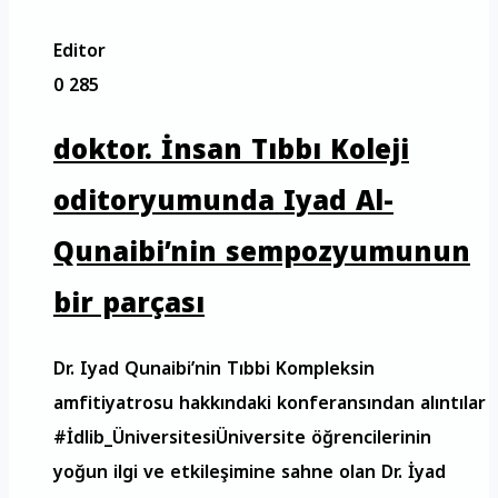
Editor
0
285
doktor. İnsan Tıbbı Koleji
oditoryumunda Iyad Al-
Qunaibi’nin sempozyumunun
bir parçası
Dr. Iyad Qunaibi’nin Tıbbi Kompleksin
amfitiyatrosu hakkındaki konferansından alıntılar
#İdlib_ÜniversitesiÜniversite öğrencilerinin
yoğun ilgi ve etkileşimine sahne olan Dr. İyad