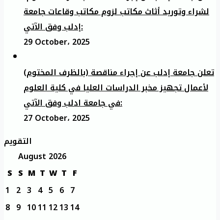
لشراء وتوريد أثاث مكاتب لزوم مكاتب وقاعات جامعة
إدلب وفق الآتي:
29 October، 2025
تعلن جامعة إدلب عن إجراء مناقصة (بالظرف المختوم)
لأعمال تجهيز مخبر الدراسات العليا في كلية العلوم
في جامعة ادلب وفق الآتي:
27 October، 2025
التقويم
August 2026
S
S
M
T
W
T
F
1
2
3
4
5
6
7
8
9
10
11
12
13
14