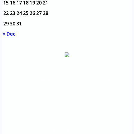
15
16
17
18
19
20
21
22
23
24
25
26
27
28
29
30
31
« Dec
مديرية التدريب
مواقع تعليمية
الرئيسية
والتأهيل
هامة
الأسئلة
الرؤية
شعار الجامعة
المتكررة
والرسالة
خريطة
اتصل بنا
الاستبيانات
الجامعة
An important
The Directorate of