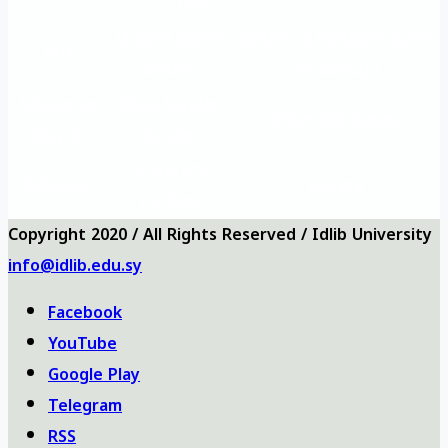
map
Önemli eğitim
Eğitim ve Rehabilitasyon
Ana
siteleri
Müdürlüğü
Vizyon ve
Sıkça Sorulan
Üniversite logosu
misyon
Sorular
Üniversite
Anketler
bizi ara
haritası
Copyright 2020 / All Rights Reserved / Idlib University
info@idlib.edu.sy
Facebook
YouTube
Google Play
Telegram
RSS