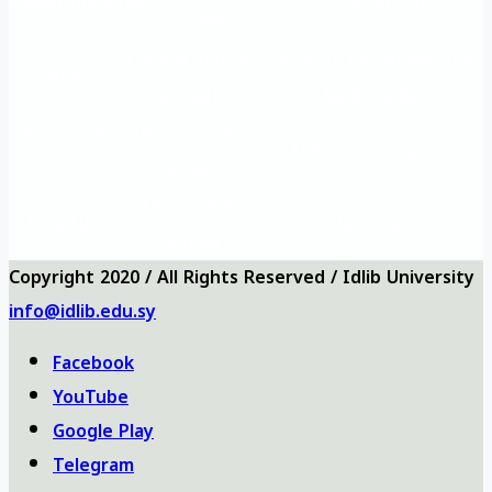
Questionnaires
Contact us
map
Önemli eğitim
Eğitim ve Rehabilitasyon
Ana
siteleri
Müdürlüğü
Vizyon ve
Sıkça Sorulan
Üniversite logosu
misyon
Sorular
Üniversite
Anketler
bizi ara
haritası
Copyright 2020 / All Rights Reserved / Idlib University
info@idlib.edu.sy
Facebook
YouTube
Google Play
Telegram