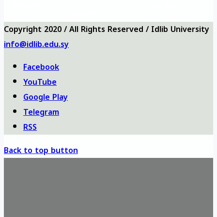
Anketler
bizi ara
haritası
Copyright 2020 / All Rights Reserved / Idlib University
info@idlib.edu.sy
Facebook
YouTube
Google Play
Telegram
RSS
Back to top button