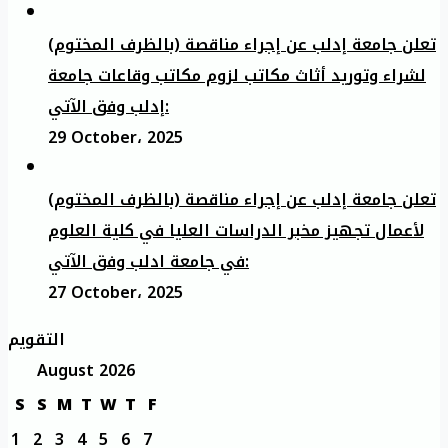
تعلن جامعة إدلب عن إجراء مناقصة (بالظرف المختوم)
لشراء وتوريد أثاث مكاتب لزوم مكاتب وقاعات جامعة
إدلب وفق الآتي:
29 October، 2025
تعلن جامعة إدلب عن إجراء مناقصة (بالظرف المختوم)
لأعمال تجهيز مخبر الدراسات العليا في كلية العلوم
في جامعة ادلب وفق الآتي:
27 October، 2025
التقويم
August 2026
S
S
M
T
W
T
F
1
2
3
4
5
6
7