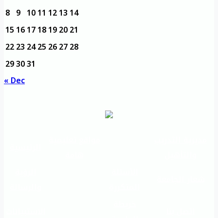
8
9
10
11
12
13
14
15
16
17
18
19
20
21
22
23
24
25
26
27
28
29
30
31
« Dec
مديرية التدريب
مواقع تعليمية
الرئيسية
والتأهيل
هامة
الأسئلة
الرؤية
شعار الجامعة
المتكررة
والرسالة
خريطة
اتصل بنا
الاستبيانات