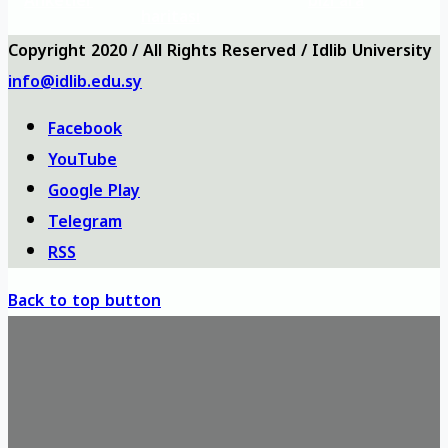
Anketler
bizi ara
haritası
Copyright 2020 / All Rights Reserved / Idlib University
info@idlib.edu.sy
Facebook
YouTube
Google Play
Telegram
RSS
Back to top button