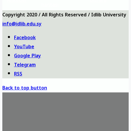
Anketler
bizi ara
haritası
Copyright 2020 / All Rights Reserved / Idlib University
info@idlib.edu.sy
Facebook
YouTube
Google Play
Telegram
RSS
Back to top button