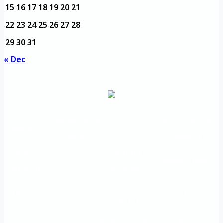
15
16
17
18
19
20
21
22
23
24
25
26
27
28
29
30
31
« Dec
مديرية التدريب
مواقع تعليمية
الرئيسية
والتأهيل
هامة
الأسئلة
الرؤية
شعار الجامعة
المتكررة
والرسالة
خريطة
اتصل بنا
الاستبيانات
الجامعة
An important
The Directorate of