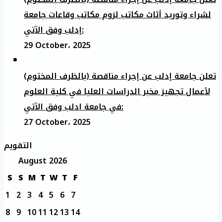
لشراء وتوريد أثاث مكاتب لزوم مكاتب وقاعات جامعة
إدلب وفق الآتي:
29 October، 2025
تعلن جامعة إدلب عن إجراء مناقصة (بالظرف المختوم)
لأعمال تجهيز مخبر الدراسات العليا في كلية العلوم
في جامعة ادلب وفق الآتي:
27 October، 2025
التقويم
August 2026
S
S
M
T
W
T
F
1
2
3
4
5
6
7
8
9
10
11
12
13
14