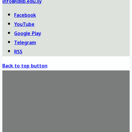
info@idlib.edu.sy
Facebook
YouTube
Google Play
Telegram
RSS
Back to top button