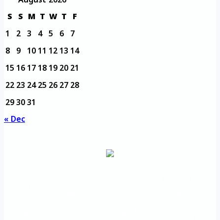
S
S
M
T
W
T
F
1
2
3
4
5
6
7
8
9
10
11
12
13
14
15
16
17
18
19
20
21
22
23
24
25
26
27
28
29
30
31
« Dec
مديرية التدريب
مواقع تعليمية
الرئيسية
والتأهيل
هامة
الأسئلة
الرؤية
شعار الجامعة