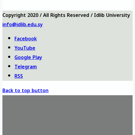
Anketler
bizi ara
haritası
Copyright 2020 / All Rights Reserved / Idlib University
info@idlib.edu.sy
Facebook
YouTube
Google Play
Telegram
RSS
Back to top button