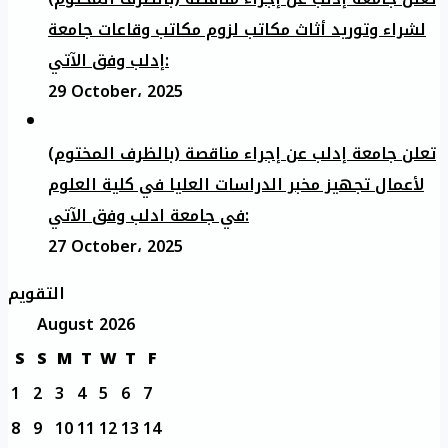
لشراء وتوريد أثاث مكاتب لزوم مكاتب وقاعات جامعة
إدلب وفق الآتي:
29 October، 2025
تعلن جامعة إدلب عن إجراء مناقصة (بالظرف المختوم)
لأعمال تجهيز مخبر الدراسات العليا في كلية العلوم
في جامعة ادلب وفق الآتي:
27 October، 2025
التقويم
August 2026
S
S
M
T
W
T
F
1
2
3
4
5
6
7
8
9
10
11
12
13
14