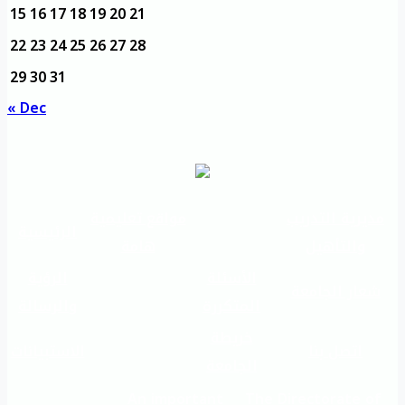
15
16
17
18
19
20
21
22
23
24
25
26
27
28
29
30
31
« Dec
مديرية التدريب
مواقع تعليمية
الرئيسية
والتأهيل
هامة
الأسئلة
الرؤية
شعار الجامعة
المتكررة
والرسالة
خريطة
اتصل بنا
الاستبيانات
الجامعة
An important
The Directorate of