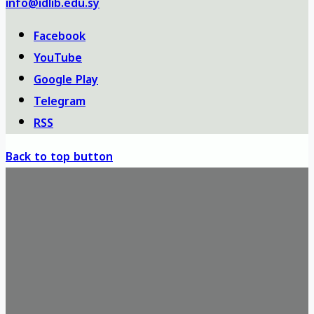
info@idlib.edu.sy
Facebook
YouTube
Google Play
Telegram
RSS
Back to top button