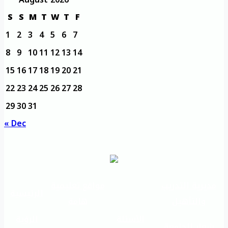
S
S
M
T
W
T
F
1
2
3
4
5
6
7
8
9
10
11
12
13
14
15
16
17
18
19
20
21
22
23
24
25
26
27
28
29
30
31
« Dec
مديرية التدريب
مواقع تعليمية
الرئيسية
والتأهيل
هامة
الأسئلة
الرؤية
شعار الجامعة