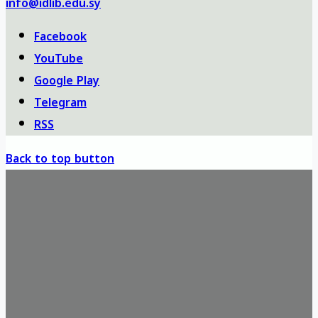
info@idlib.edu.sy
Facebook
YouTube
Google Play
Telegram
RSS
Back to top button