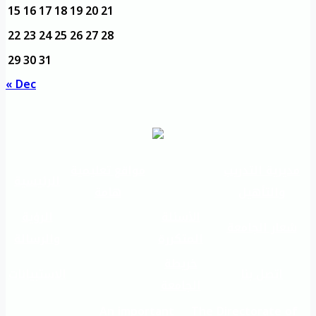
15
16
17
18
19
20
21
22
23
24
25
26
27
28
29
30
31
« Dec
مديرية التدريب
مواقع تعليمية
الرئيسية
والتأهيل
هامة
الأسئلة
الرؤية
شعار الجامعة
المتكررة
والرسالة
خريطة
اتصل بنا
الاستبيانات
الجامعة
An important
The Directorate of