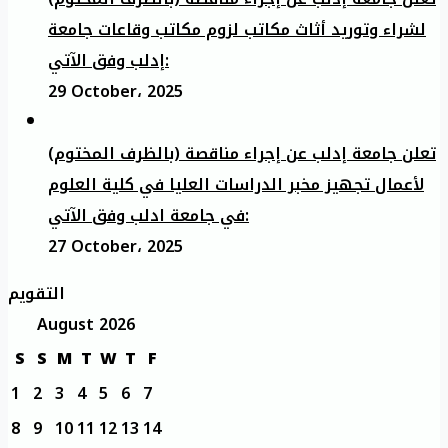
لشراء وتوريد أثاث مكاتب لزوم مكاتب وقاعات جامعة
إدلب وفق الآتي:
29 October، 2025
تعلن جامعة إدلب عن إجراء مناقصة (بالظرف المختوم)
لأعمال تجهيز مخبر الدراسات العليا في كلية العلوم
في جامعة ادلب وفق الآتي:
27 October، 2025
التقويم
August 2026
S
S
M
T
W
T
F
1
2
3
4
5
6
7
8
9
10
11
12
13
14