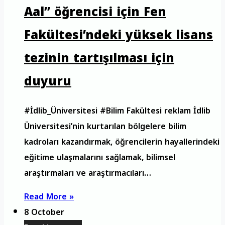
Aal” öğrencisi için Fen
Fakültesi’ndeki yüksek lisans
tezinin tartışılması için
duyuru
#İdlib_Üniversitesi #Bilim Fakültesi reklam İdlib
Üniversitesi’nin kurtarılan bölgelere bilim
kadroları kazandırmak, öğrencilerin hayallerindeki
eğitime ulaşmalarını sağlamak, bilimsel
araştırmaları ve araştırmacıları…
Read More »
8 October