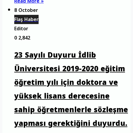
Read More »
8 October
Flaş Haber
Editor
0
2,842
23 Sayılı Duyuru İdlib
Üniversitesi 2019-2020 eğitim
öğretim yılı için doktora ve
yüksek lisans derecesine
sahip öğretmenlerle sözleşme
yapması gerektiğini duyurdu.