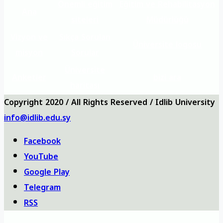
Önemli eğitim
Eğitim ve Rehabilitasyon
Ana
siteleri
Müdürlüğü
Vizyon ve
Sıkça Sorulan
Üniversite logosu
misyon
Sorular
Üniversite
Anketler
bizi ara
haritası
Copyright 2020 / All Rights Reserved / Idlib University
info@idlib.edu.sy
Facebook
YouTube
Google Play
Telegram
RSS