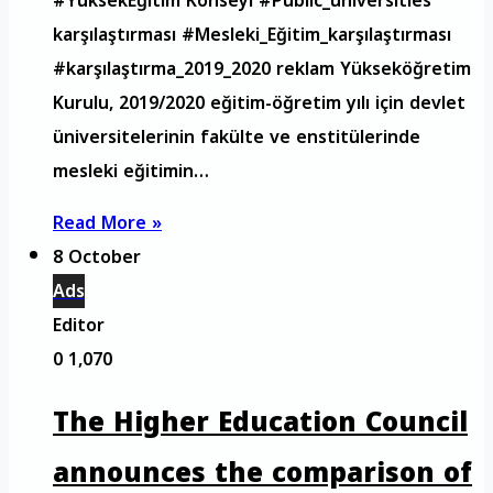
#YüksekEğitim Konseyi #Public_universities
karşılaştırması #Mesleki_Eğitim_karşılaştırması
#karşılaştırma_2019_2020 reklam Yükseköğretim
Kurulu, 2019/2020 eğitim-öğretim yılı için devlet
üniversitelerinin fakülte ve enstitülerinde
mesleki eğitimin…
Read More »
8 October
Ads
Editor
0
1,070
The Higher Education Council
announces the comparison of