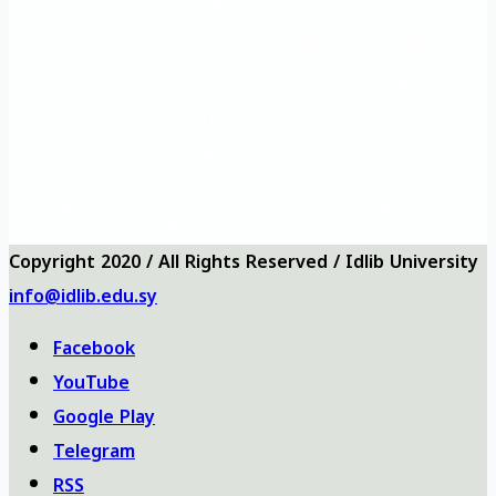
map
Önemli eğitim
Eğitim ve Rehabilitasyon
Ana
siteleri
Müdürlüğü
Vizyon ve
Sıkça Sorulan
Üniversite logosu
misyon
Sorular
Üniversite
Anketler
bizi ara
haritası
Copyright 2020 / All Rights Reserved / Idlib University
info@idlib.edu.sy
Facebook
YouTube
Google Play
Telegram
RSS