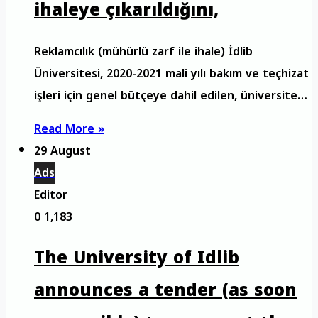
ihaleye çıkarıldığını,
Reklamcılık (mühürlü zarf ile ihale) İdlib
Üniversitesi, 2020-2021 mali yılı bakım ve teçhizat
işleri için genel bütçeye dahil edilen, üniversite…
Read More »
29 August
Ads
Editor
0
1,183
The University of Idlib
announces a tender (as soon