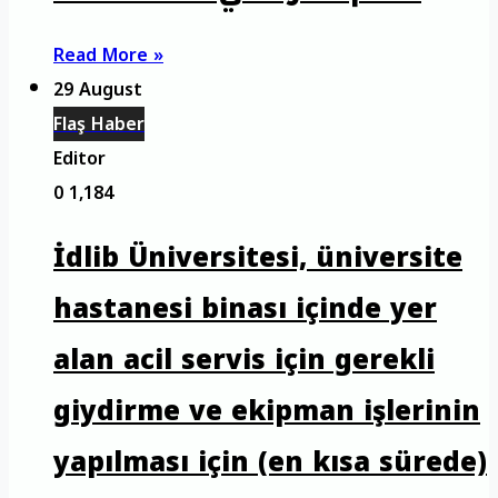
Read More »
29 August
Flaş Haber
Editor
0
1,184
İdlib Üniversitesi, üniversite
hastanesi binası içinde yer
alan acil servis için gerekli
giydirme ve ekipman işlerinin
yapılması için (en kısa sürede)