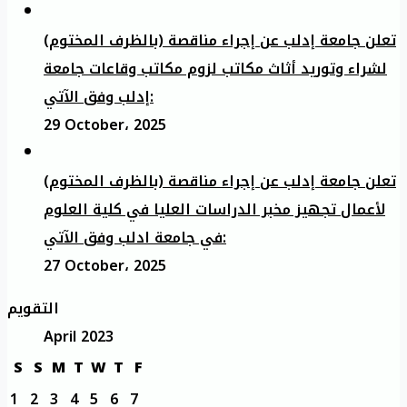
تعلن جامعة إدلب عن إجراء مناقصة (بالظرف المختوم)
لشراء وتوريد أثاث مكاتب لزوم مكاتب وقاعات جامعة
إدلب وفق الآتي:
29 October، 2025
تعلن جامعة إدلب عن إجراء مناقصة (بالظرف المختوم)
لأعمال تجهيز مخبر الدراسات العليا في كلية العلوم
في جامعة ادلب وفق الآتي:
27 October، 2025
التقويم
April 2023
S
S
M
T
W
T
F
1
2
3
4
5
6
7