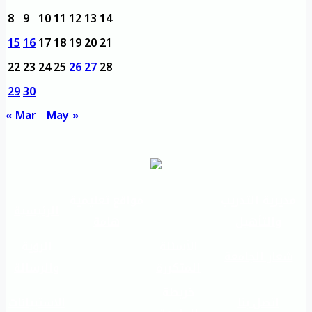
8
9
10
11
12
13
14
15
16
17
18
19
20
21
22
23
24
25
26
27
28
29
30
« Mar
May »
مديرية التدريب
مواقع تعليمية
الرئيسية
والتأهيل
هامة
الأسئلة
الرؤية
شعار الجامعة
المتكررة
والرسالة
خريطة
اتصل بنا
الاستبيانات