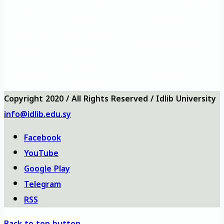
Önemli eğitim
Eğitim ve Rehabilitasyon
Ana
siteleri
Müdürlüğü
Vizyon ve
Sıkça Sorulan
Üniversite logosu
misyon
Sorular
Üniversite
Anketler
bizi ara
haritası
Copyright 2020 / All Rights Reserved / Idlib University
info@idlib.edu.sy
Facebook
YouTube
Google Play
Telegram
RSS
Back to top button