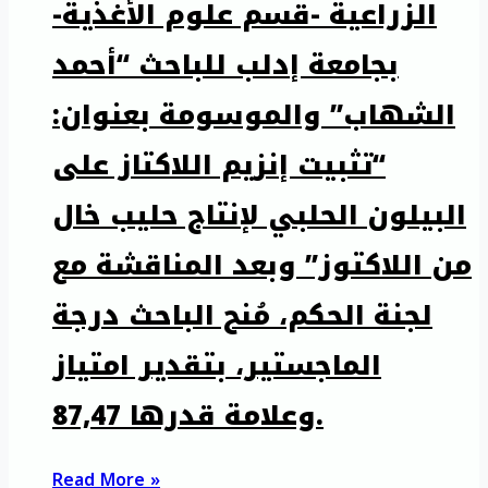
الزراعية -قسم علوم الأغذية-
بجامعة إدلب للباحث “أحمد
الشهاب” والموسومة بعنوان:
“تثبيت إنزيم اللاكتاز على
البيلون الحلبي لإنتاج حليب خال
من اللاكتوز” وبعد المناقشة مع
لجنة الحكم، مُنح الباحث درجة
الماجستير، بتقدير امتياز
وعلامة قدرها 87,47.
Read More »