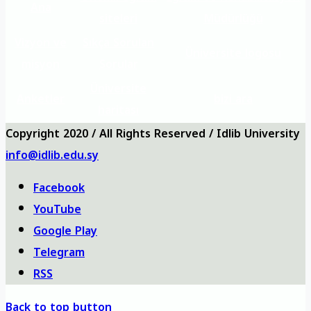
Ana
siteleri
Müdürlüğü
Vizyon ve
Sıkça Sorulan
Üniversite logosu
misyon
Sorular
Üniversite
Anketler
bizi ara
haritası
Copyright 2020 / All Rights Reserved / Idlib University
info@idlib.edu.sy
Facebook
YouTube
Google Play
Telegram
RSS
Back to top button