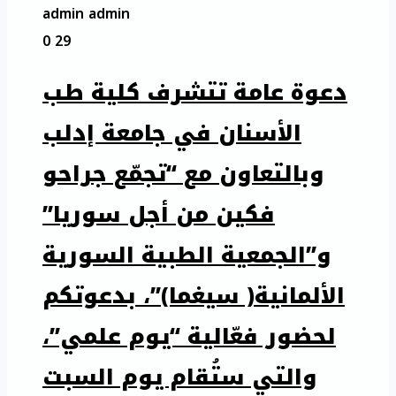
admin admin
0
29
دعوة عامة تتشرف كلية طب
الأسنان في جامعة إدلب
وبالتعاون مع “تجمّع جراحو
فكين من أجل سوريا”
و”الجمعية الطبية السورية
الألمانية( سيغما)”، بدعوتكم
لحضور فعّالية “يوم علمي”،
والتي ستُقام يوم السبت