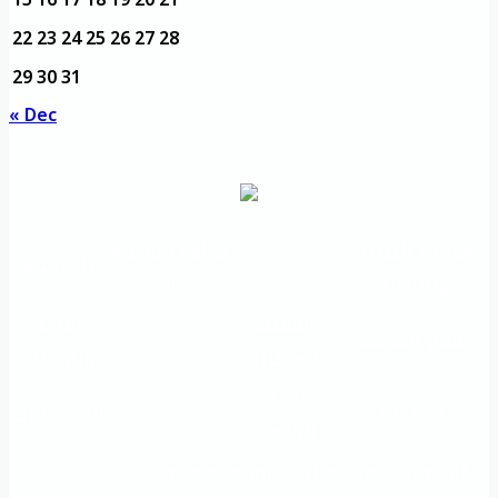
22
23
24
25
26
27
28
29
30
31
« Dec
مديرية التدريب
مواقع تعليمية
الرئيسية
والتأهيل
هامة
الأسئلة
الرؤية
شعار الجامعة
المتكررة
والرسالة
خريطة
اتصل بنا
الاستبيانات
الجامعة
An important
The Directorate of