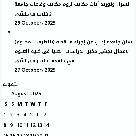
لشراء وتوريد أثاث مكاتب لزوم مكاتب وقاعات جامعة
إدلب وفق الآتي:
29 October، 2025
تعلن جامعة إدلب عن إجراء مناقصة (بالظرف المختوم)
لأعمال تجهيز مخبر الدراسات العليا في كلية العلوم
في جامعة ادلب وفق الآتي:
27 October، 2025
التقويم
August 2026
S
S
M
T
W
T
F
1
2
3
4
5
6
7
8
9
10
11
12
13
14
15
16
17
18
19
20
21