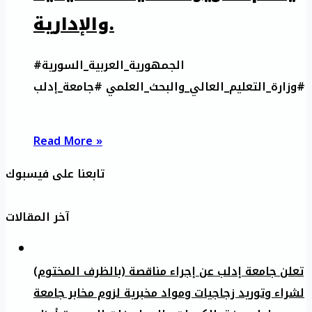
والإدارية.
#الجمهورية_العربية_السورية
#وزارة_التعليم_العالي_والبحث_العلمي #جامعة_إدلب
Read More »
تابعنا على فيسبوك
آخر المقالات
تعلن جامعة إدلب عن إجراء مناقصة (بالظرف المختوم)
لشراء وتوريد زجاجيات ومواد مخبرية لزوم مخابر جامعة