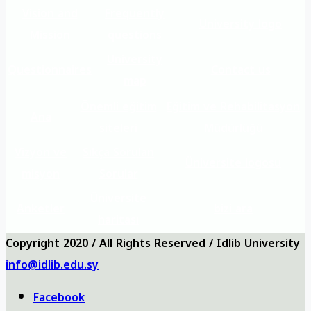
Vision and
Frequently
University logo
Mission
questions
University
Questionnaires
Contact us
map
Önemli eğitim
Eğitim ve Rehabilitasyon
Ana
siteleri
Müdürlüğü
Vizyon ve
Sıkça Sorulan
Üniversite logosu
misyon
Sorular
Üniversite
Anketler
bizi ara
haritası
Copyright 2020 / All Rights Reserved / Idlib University
info@idlib.edu.sy
Facebook