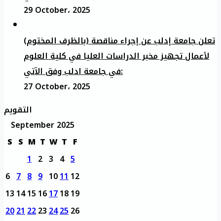
29 October، 2025
تعلن جامعة إدلب عن إجراء مناقصة (بالظرف المختوم)
لأعمال تجهيز مخبر الدراسات العليا في كلية العلوم
في جامعة ادلب وفق الآتي:
27 October، 2025
التقويم
September 2025
S
S
M
T
W
T
F
1
2
3
4
5
6
7
8
9
10
11
12
13
14
15
16
17
18
19
20
21
22
23
24
25
26