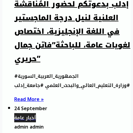
إدلب بدعوتكم لحضور المُناقشة
العلنية لنيل درجة الماجستير
في اللغة الإنجليزية، اختصاص
لغويات عامة، للباحثة”فاتن جمال
حريري”
#الجمهورية_العربية_السورية
#وزارة_التعليم_العالي_والبحث_العلمي #جامعة_إدلب
Read More »
24 September
أخبار عامة
admin admin