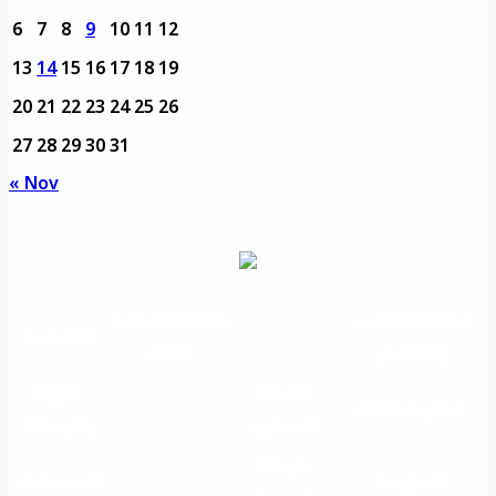
6
7
8
9
10
11
12
13
14
15
16
17
18
19
20
21
22
23
24
25
26
27
28
29
30
31
« Nov
مديرية التدريب
مواقع تعليمية
الرئيسية
والتأهيل
هامة
الأسئلة
الرؤية
شعار الجامعة
المتكررة
والرسالة
خريطة
اتصل بنا
الاستبيانات