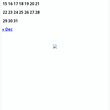
15
16
17
18
19
20
21
22
23
24
25
26
27
28
29
30
31
« Dec
مديرية التدريب
مواقع تعليمية
الرئيسية
والتأهيل
هامة
الأسئلة
الرؤية
شعار الجامعة
المتكررة
والرسالة
خريطة
اتصل بنا
الاستبيانات
الجامعة
An important
The Directorate of