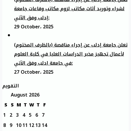
لشراء وتوريد أثاث مكاتب لزوم مكاتب وقاعات جامعة
إدلب وفق الآتي:
29 October، 2025
تعلن جامعة إدلب عن إجراء مناقصة (بالظرف المختوم)
لأعمال تجهيز مخبر الدراسات العليا في كلية العلوم
في جامعة ادلب وفق الآتي:
27 October، 2025
التقويم
August 2026
S
S
M
T
W
T
F
1
2
3
4
5
6
7
8
9
10
11
12
13
14