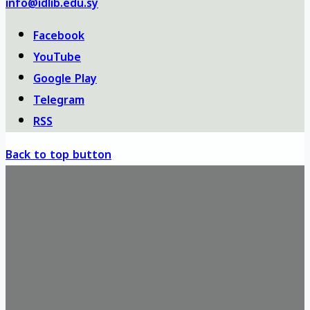
info@idlib.edu.sy
Facebook
YouTube
Google Play
Telegram
RSS
Back to top button