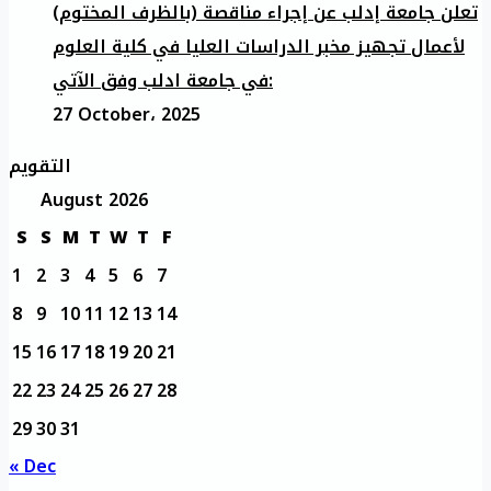
تعلن جامعة إدلب عن إجراء مناقصة (بالظرف المختوم)
لأعمال تجهيز مخبر الدراسات العليا في كلية العلوم
في جامعة ادلب وفق الآتي:
27 October، 2025
التقويم
August 2026
S
S
M
T
W
T
F
1
2
3
4
5
6
7
8
9
10
11
12
13
14
15
16
17
18
19
20
21
22
23
24
25
26
27
28
29
30
31
« Dec