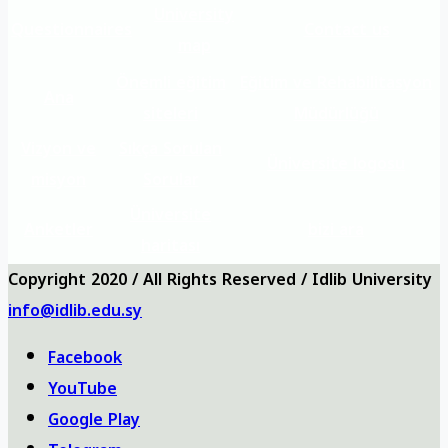
University
Questionnaires
Contact us
map
Önemli eğitim
Eğitim ve Rehabilitasyon
Ana
siteleri
Müdürlüğü
Vizyon ve
Sıkça Sorulan
Üniversite logosu
misyon
Sorular
Üniversite
Anketler
bizi ara
haritası
Copyright 2020 / All Rights Reserved / Idlib University
info@idlib.edu.sy
Facebook
YouTube
Google Play