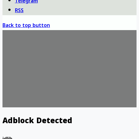
Telegram
RSS
Back to top button
Adblock Detected
idlib