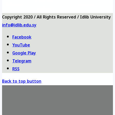
Üniversite
Anketler
bizi ara
haritası
Copyright 2020 / All Rights Reserved / Idlib University
info@idlib.edu.sy
Facebook
YouTube
Google Play
Telegram
RSS
Back to top button