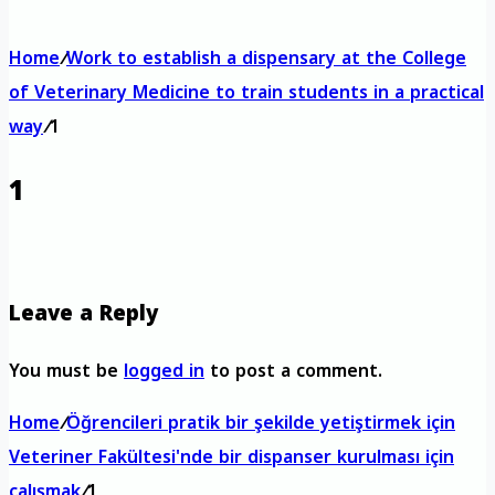
Home
/
Work to establish a dispensary at the College
of Veterinary Medicine to train students in a practical
way
/
1
1
Leave a Reply
You must be
logged in
to post a comment.
Home
/
Öğrencileri pratik bir şekilde yetiştirmek için
Veteriner Fakültesi'nde bir dispanser kurulması için
çalışmak
/
1