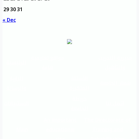
29
30
31
« Dec
مديرية التدريب
مواقع تعليمية
الرئيسية
والتأهيل
هامة
الأسئلة
الرؤية
شعار الجامعة
المتكررة
والرسالة
خريطة
اتصل بنا
الاستبيانات
الجامعة
An important
The Directorate of
Main
educational
Training and