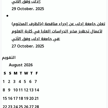
إدلب وفق الآتي:
29 October، 2025
تعلن جامعة إدلب عن إجراء مناقصة (بالظرف المختوم)
لأعمال تجهيز مخبر الدراسات العليا في كلية العلوم
في جامعة ادلب وفق الآتي:
27 October، 2025
التقويم
August 2026
S
S
M
T
W
T
F
1
2
3
4
5
6
7
8
9
10
11
12
13
14
15
16
17
18
19
20
21
22
23
24
25
26
27
28