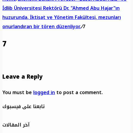
İdlib Üniversitesi Rektörü Dr. "Ahmed Abu Hajar"ın
huzurunda, İktisat ve Yönetim Fakültesi, mezunları
onurlandıran bir tören düzenliyor.
/
7
7
Leave a Reply
You must be
logged in
to post a comment.
تابعنا على فيسبوك
آخر المقالات