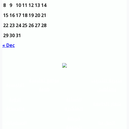
8
9
10
11
12
13
14
15
16
17
18
19
20
21
22
23
24
25
26
27
28
29
30
31
« Dec
مديرية التدريب
مواقع تعليمية
الرئيسية
والتأهيل
هامة
الأسئلة
الرؤية
شعار الجامعة
المتكررة
والرسالة
خريطة
اتصل بنا
الاستبيانات
الجامعة