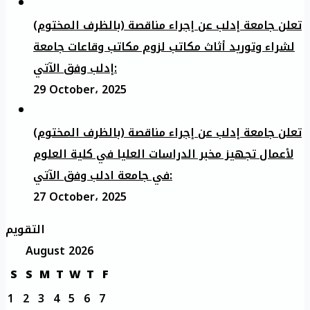
تعلن جامعة إدلب عن إجراء مناقصة (بالظرف المختوم)
لشراء وتوريد أثاث مكاتب لزوم مكاتب وقاعات جامعة
إدلب وفق الآتي:
29 October، 2025
تعلن جامعة إدلب عن إجراء مناقصة (بالظرف المختوم)
لأعمال تجهيز مخبر الدراسات العليا في كلية العلوم
في جامعة ادلب وفق الآتي:
27 October، 2025
التقويم
August 2026
S
S
M
T
W
T
F
1
2
3
4
5
6
7