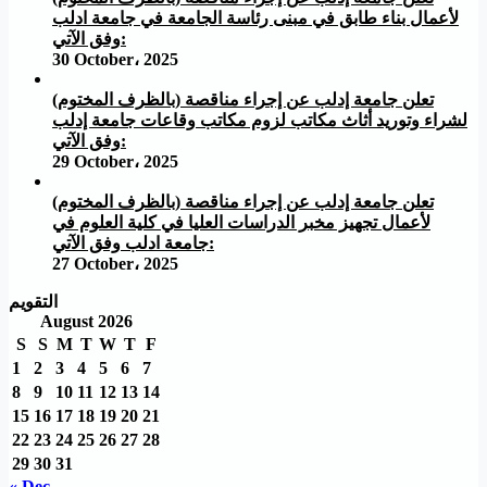
لأعمال بناء طابق في مبنى رئاسة الجامعة في جامعة ادلب
وفق الآتي:
30 October، 2025
تعلن جامعة إدلب عن إجراء مناقصة (بالظرف المختوم)
لشراء وتوريد أثاث مكاتب لزوم مكاتب وقاعات جامعة إدلب
وفق الآتي:
29 October، 2025
تعلن جامعة إدلب عن إجراء مناقصة (بالظرف المختوم)
لأعمال تجهيز مخبر الدراسات العليا في كلية العلوم في
جامعة ادلب وفق الآتي:
27 October، 2025
التقويم
August 2026
S
S
M
T
W
T
F
1
2
3
4
5
6
7
8
9
10
11
12
13
14
15
16
17
18
19
20
21
22
23
24
25
26
27
28
29
30
31
« Dec