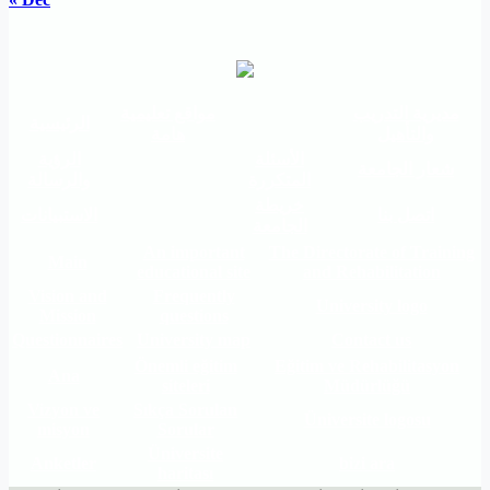
مديرية التدريب
مواقع تعليمية
الرئيسية
والتأهيل
هامة
الأسئلة
الرؤية
شعار الجامعة
المتكررة
والرسالة
خريطة
اتصل بنا
الاستبيانات
الجامعة
An important
The Directorate of Training
Main
educational site
and Rehabilitation
Vision and
Frequently
University logo
Mission
questions
Questionnaires
University map
Contact us
Önemli eğitim
Eğitim ve Rehabilitasyon
Ana
siteleri
Müdürlüğü
Vizyon ve
Sıkça Sorulan
Üniversite logosu
misyon
Sorular
Üniversite
Anketler
bizi ara
haritası