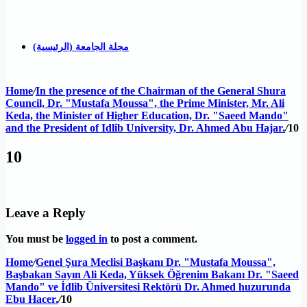
مجلة الجامعة (الرئيسية)
Home
/
In the presence of the Chairman of the General Shura
Council, Dr. "Mustafa Moussa", the Prime Minister, Mr. Ali
Keda, the Minister of Higher Education, Dr. "Saeed Mando"
and the President of Idlib University, Dr. Ahmed Abu Hajar.
/
10
10
Leave a Reply
You must be
logged in
to post a comment.
Home
/
Genel Şura Meclisi Başkanı Dr. "Mustafa Moussa",
Başbakan Sayın Ali Keda, Yüksek Öğrenim Bakanı Dr. "Saeed
Mando" ve İdlib Üniversitesi Rektörü Dr. Ahmed huzurunda
Ebu Hacer.
/
10