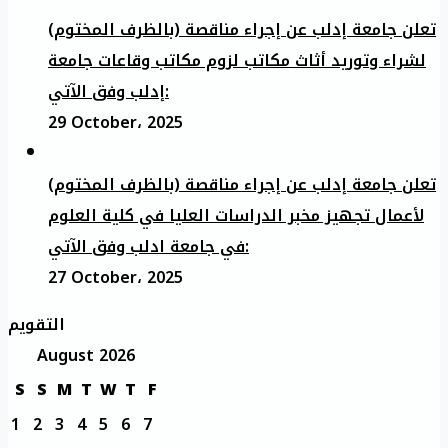
تعلن جامعة إدلب عن إجراء مناقصة (بالظرف المختوم)
لشراء وتوريد أثاث مكاتب لزوم مكاتب وقاعات جامعة
إدلب وفق الآتي:
29 October، 2025
تعلن جامعة إدلب عن إجراء مناقصة (بالظرف المختوم)
لأعمال تجهيز مخبر الدراسات العليا في كلية العلوم
في جامعة ادلب وفق الآتي:
27 October، 2025
التقويم
August 2026
S
S
M
T
W
T
F
1
2
3
4
5
6
7