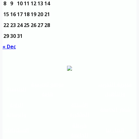
8
9
10
11
12
13
14
15
16
17
18
19
20
21
22
23
24
25
26
27
28
29
30
31
« Dec
مديرية التدريب
مواقع تعليمية
الرئيسية
والتأهيل
هامة
الأسئلة
الرؤية
شعار الجامعة
المتكررة
والرسالة
خريطة
اتصل بنا
الاستبيانات
الجامعة