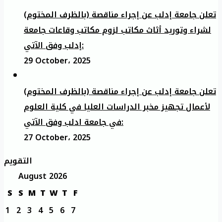
تعلن جامعة إدلب عن إجراء مناقصة (بالظرف المختوم)
لشراء وتوريد أثاث مكاتب لزوم مكاتب وقاعات جامعة
إدلب وفق الآتي:
29 October، 2025
تعلن جامعة إدلب عن إجراء مناقصة (بالظرف المختوم)
لأعمال تجهيز مخبر الدراسات العليا في كلية العلوم
في جامعة ادلب وفق الآتي:
27 October، 2025
التقويم
August 2026
S
S
M
T
W
T
F
1
2
3
4
5
6
7