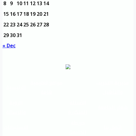
8
9
10
11
12
13
14
15
16
17
18
19
20
21
22
23
24
25
26
27
28
29
30
31
« Dec
مديرية التدريب
مواقع تعليمية
الرئيسية
والتأهيل
هامة
الأسئلة
الرؤية
شعار الجامعة
المتكررة
والرسالة
خريطة
اتصل بنا
الاستبيانات
الجامعة